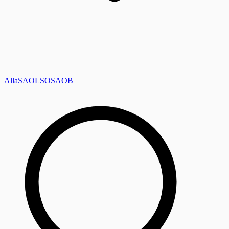
Alla
SAOL
SO
SAOB