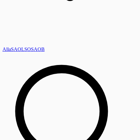
Alla
SAOL
SO
SAOB