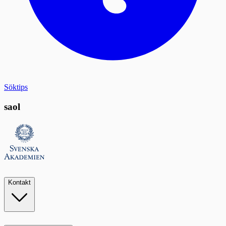
Söktips
saol
Kontakt