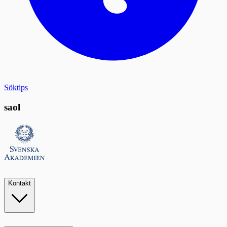
Söktips
saol
Kontakt