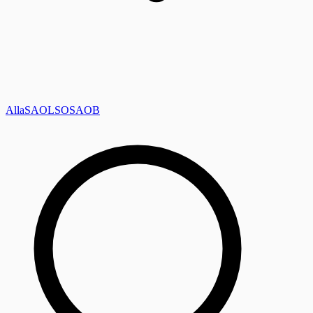
Alla
SAOL
SO
SAOB