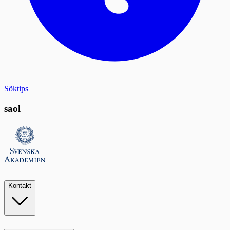
Söktips
saol
Kontakt