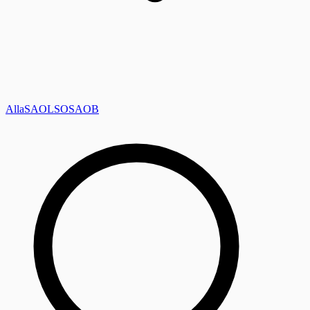
Alla
SAOL
SO
SAOB