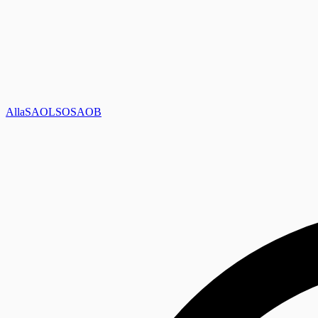
Alla
SAOL
SO
SAOB