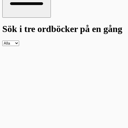
Sök i tre ordböcker
på en gång