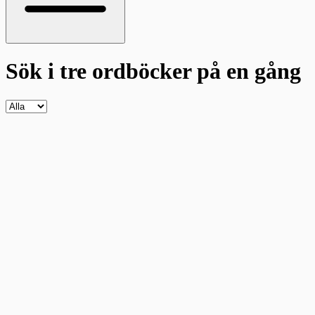
Sök i tre ordböcker
på en gång