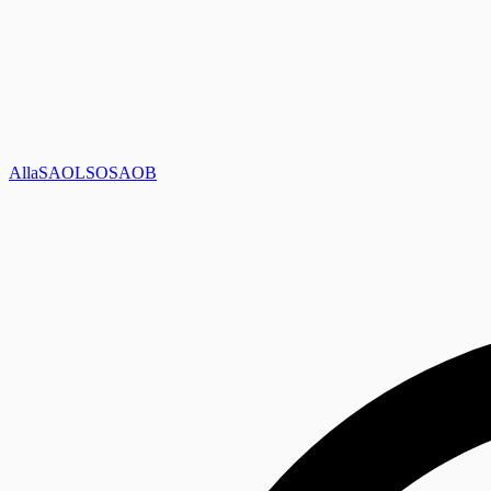
Alla
SAOL
SO
SAOB