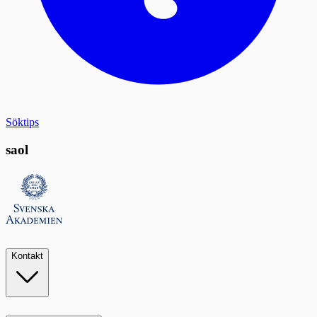
Söktips
saol
Kontakt