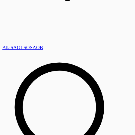
Alla
SAOL
SO
SAOB