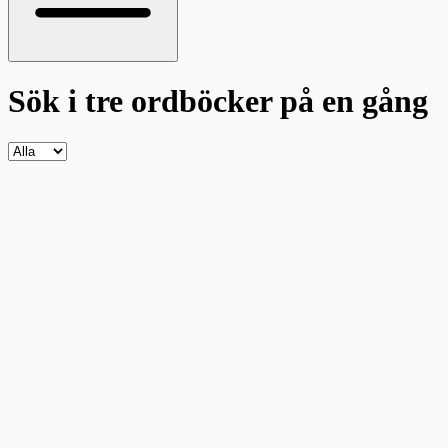
Sök i tre ordböcker
på en gång