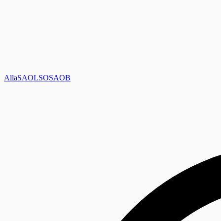
Alla
SAOL
SO
SAOB