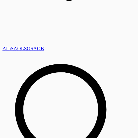
Alla
SAOL
SO
SAOB