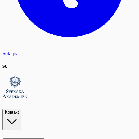
Söktips
so
Kontakt