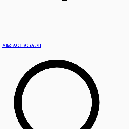
Alla
SAOL
SO
SAOB