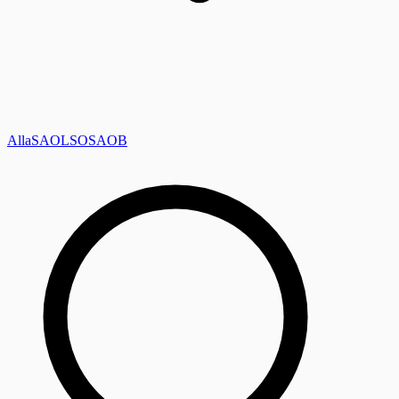
Alla
SAOL
SO
SAOB