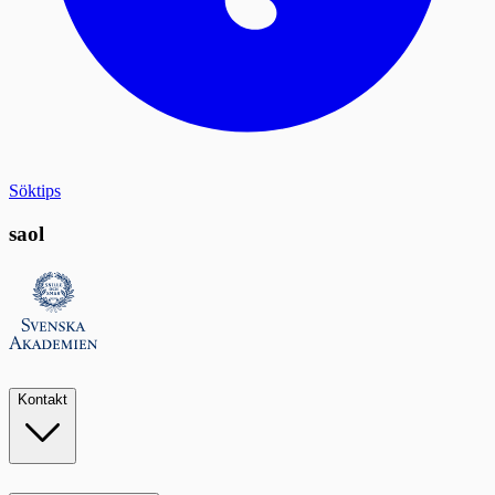
Söktips
saol
Kontakt