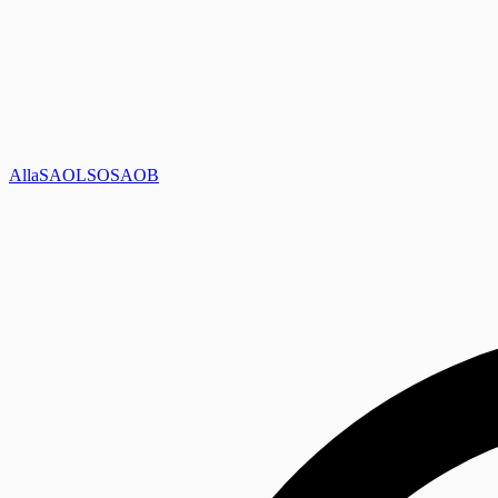
Alla
SAOL
SO
SAOB