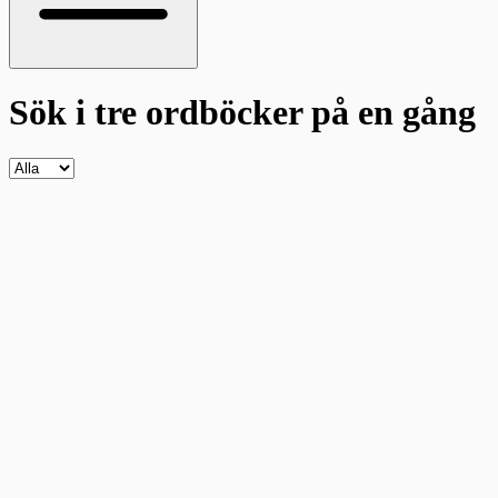
Sök i tre ordböcker
på en gång