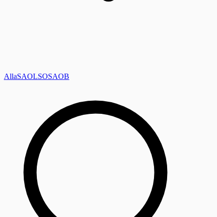
Alla
SAOL
SO
SAOB