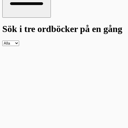
Sök i tre ordböcker
på en gång