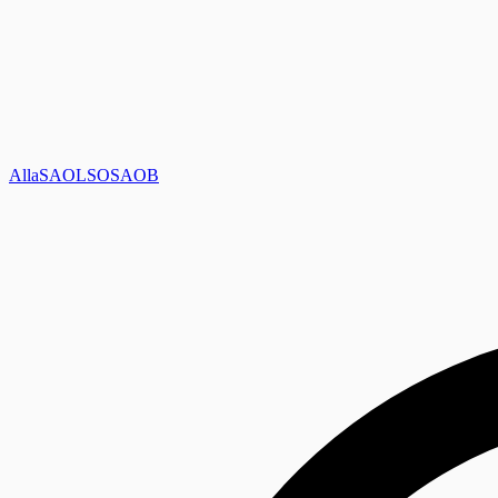
Alla
SAOL
SO
SAOB