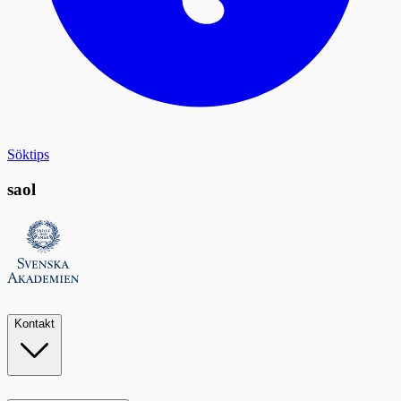
Söktips
saol
Kontakt