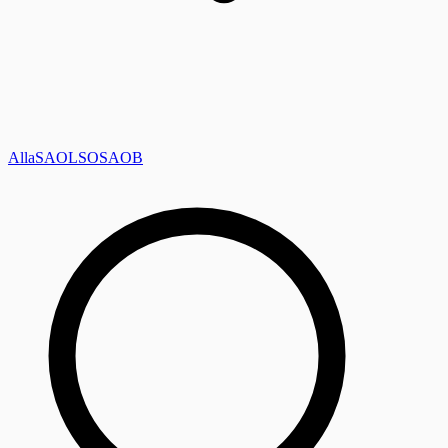
Alla
SAOL
SO
SAOB