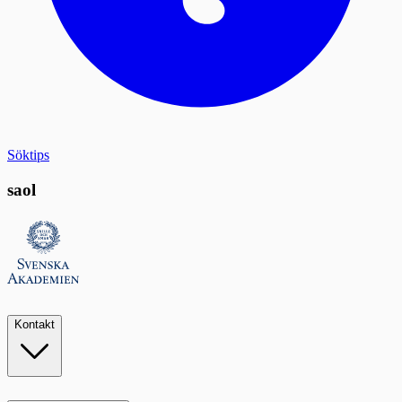
Söktips
saol
Kontakt