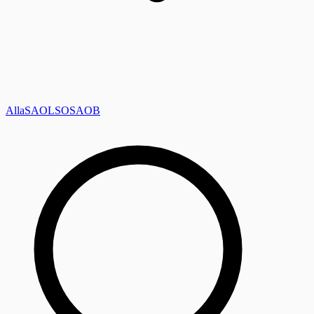
Alla
SAOL
SO
SAOB