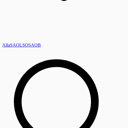
Alla
SAOL
SO
SAOB