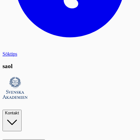
Söktips
saol
Kontakt