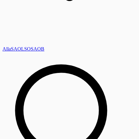
Alla
SAOL
SO
SAOB