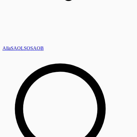
Alla
SAOL
SO
SAOB