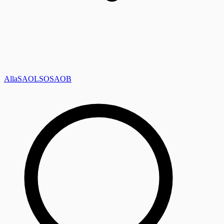
Alla
SAOL
SO
SAOB