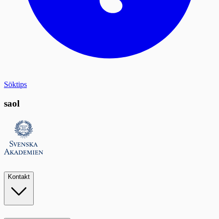
Söktips
saol
Kontakt