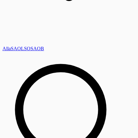
Alla
SAOL
SO
SAOB