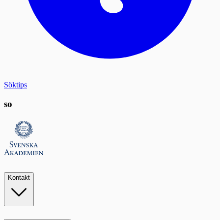
Söktips
so
Kontakt