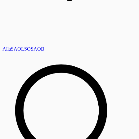
Alla
SAOL
SO
SAOB