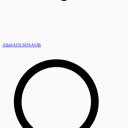
Alla
SAOL
SO
SAOB