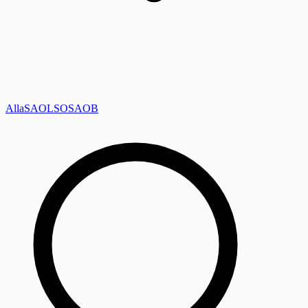
Alla
SAOL
SO
SAOB