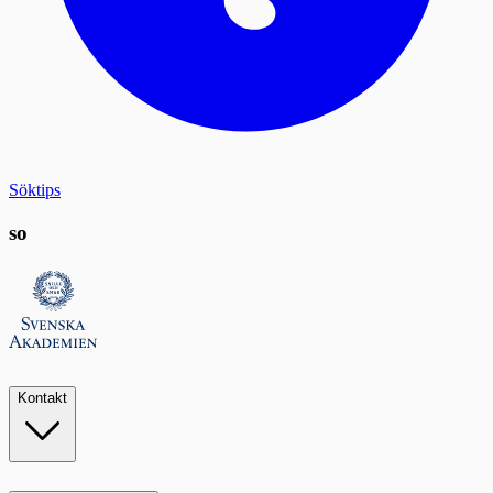
Söktips
so
Kontakt