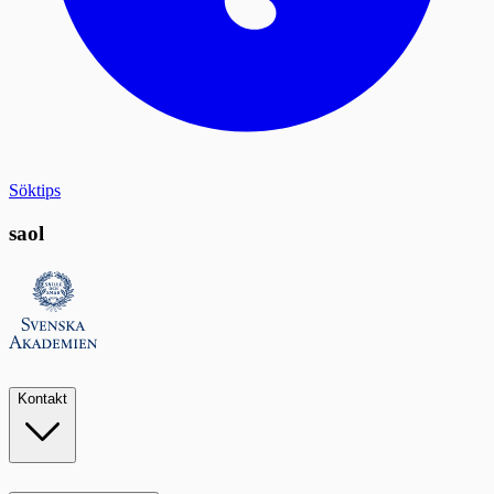
Söktips
saol
Kontakt