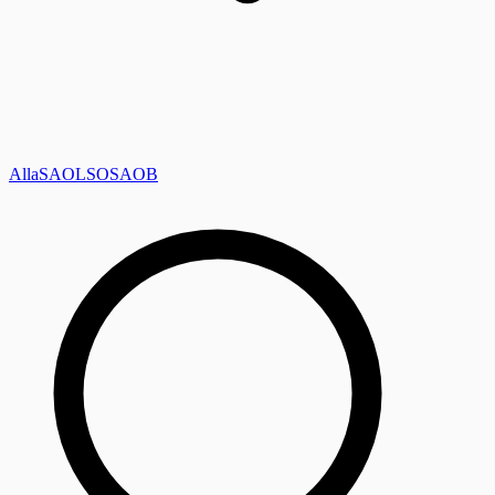
Alla
SAOL
SO
SAOB