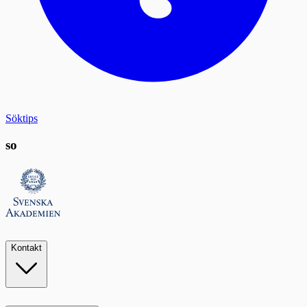
Söktips
so
Kontakt