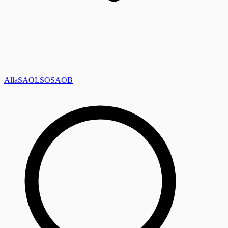
Alla
SAOL
SO
SAOB