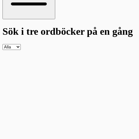
Sök i tre ordböcker
på en gång