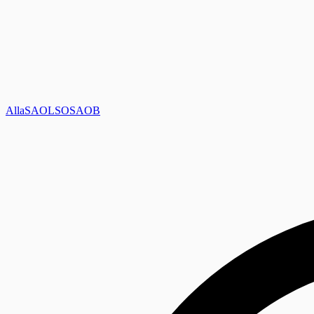
Alla
SAOL
SO
SAOB