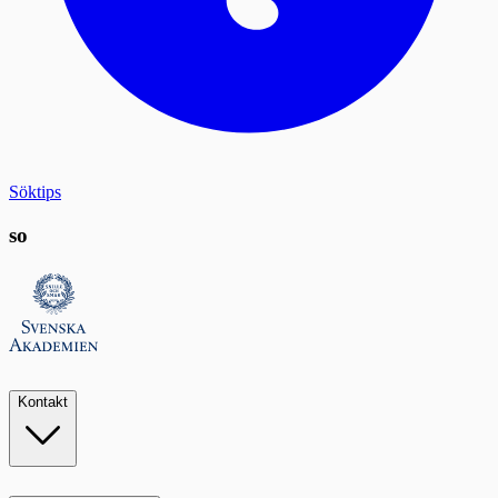
Söktips
so
Kontakt