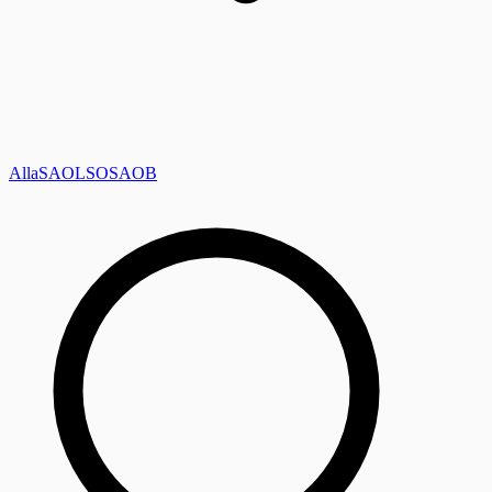
Alla
SAOL
SO
SAOB