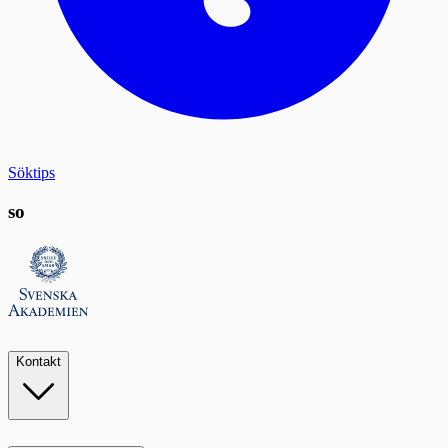
Söktips
so
Kontakt