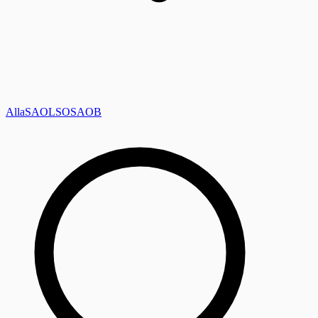
Alla
SAOL
SO
SAOB