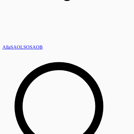
Alla
SAOL
SO
SAOB