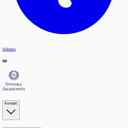
Söktips
so
Kontakt