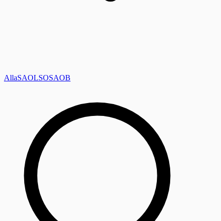
Alla
SAOL
SO
SAOB