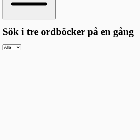
Sök i tre ordböcker
på en gång