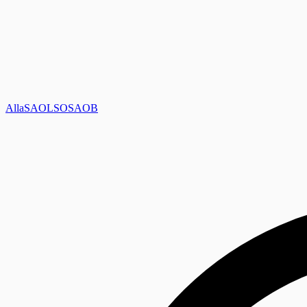
Alla
SAOL
SO
SAOB