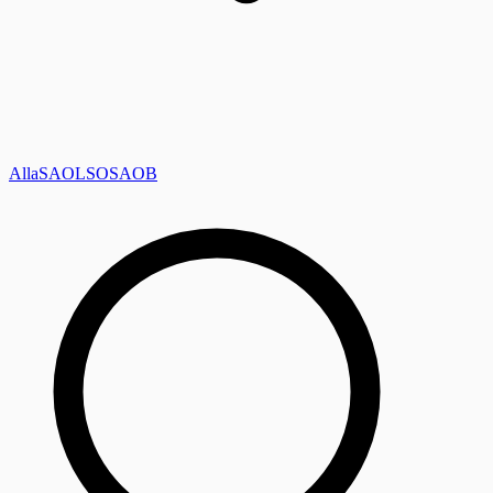
Alla
SAOL
SO
SAOB