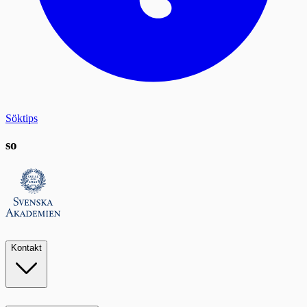
Söktips
so
Kontakt