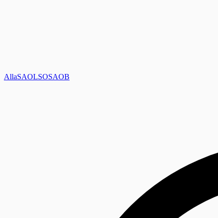
Alla
SAOL
SO
SAOB