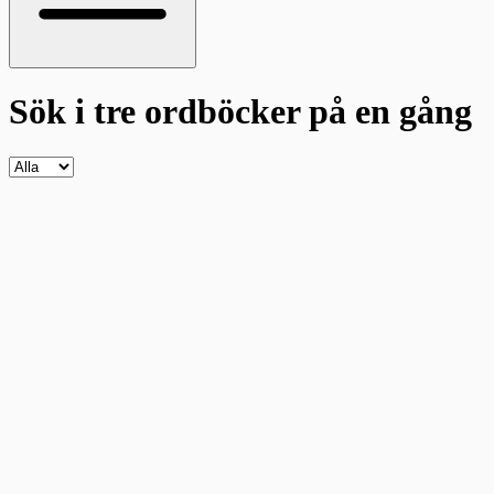
Sök i tre ordböcker
på en gång