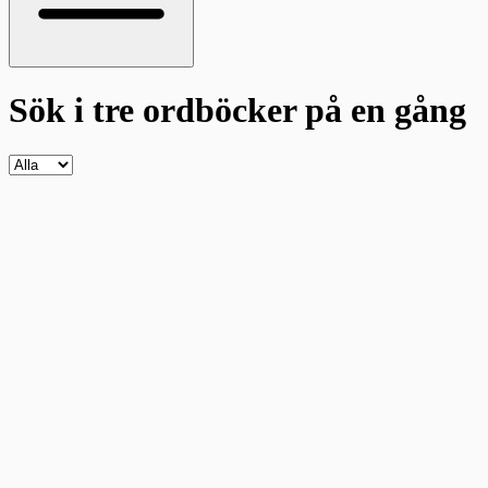
Sök i tre ordböcker
på en gång