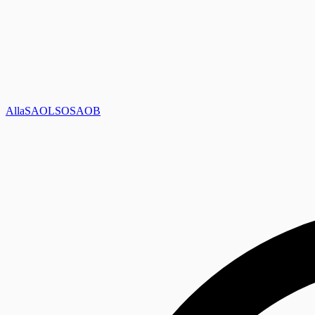
Alla
SAOL
SO
SAOB