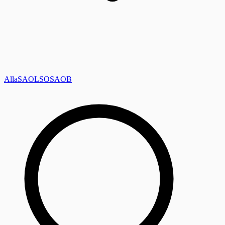
Alla
SAOL
SO
SAOB