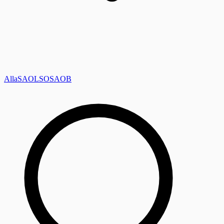
Alla
SAOL
SO
SAOB