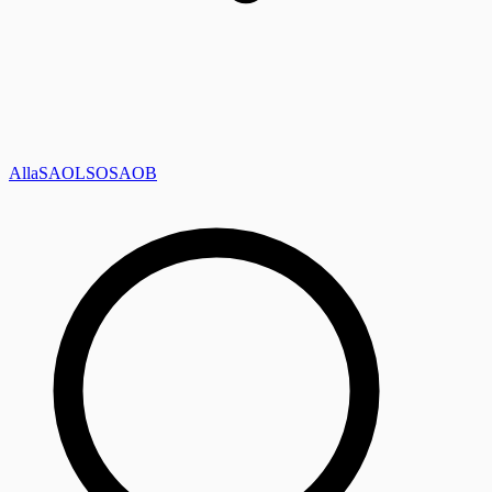
Alla
SAOL
SO
SAOB