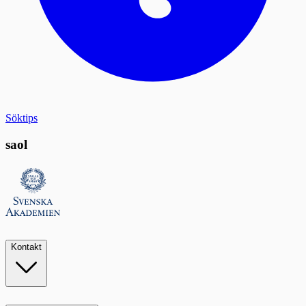
Söktips
saol
Kontakt