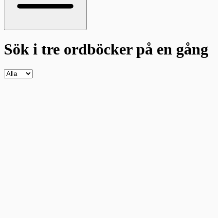
Sök i tre ordböcker
på en gång