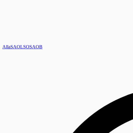
Alla
SAOL
SO
SAOB