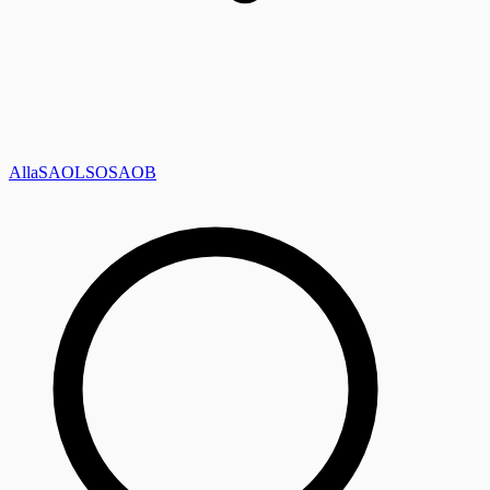
Alla
SAOL
SO
SAOB