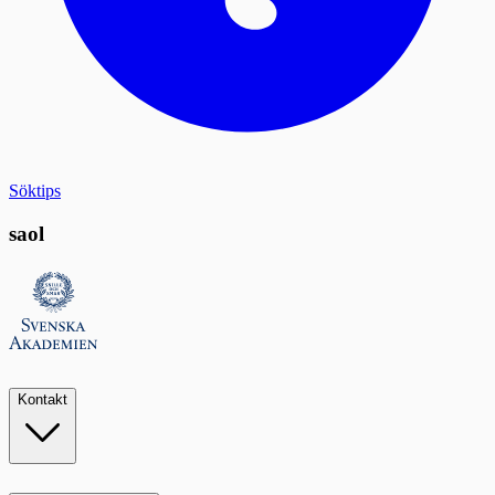
Söktips
saol
Kontakt