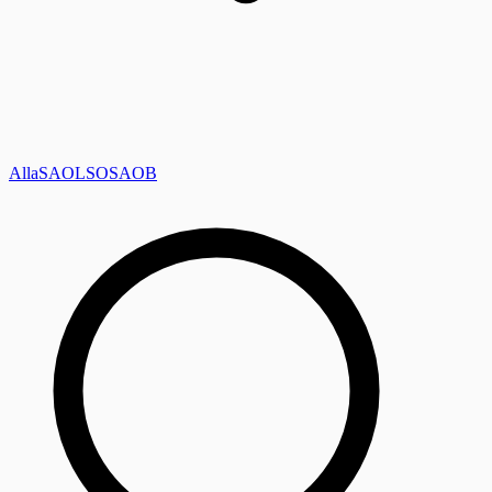
Alla
SAOL
SO
SAOB