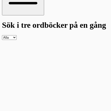
Sök i tre ordböcker
på en gång