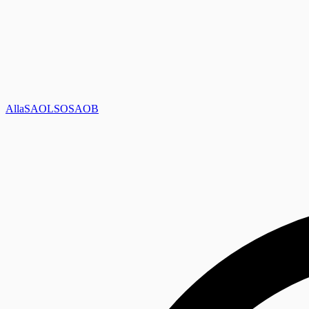
Alla
SAOL
SO
SAOB