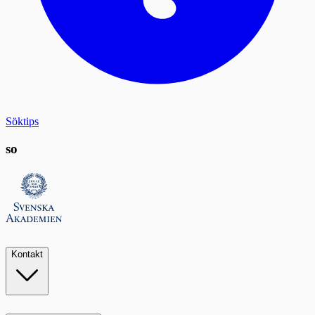
Söktips
so
Kontakt