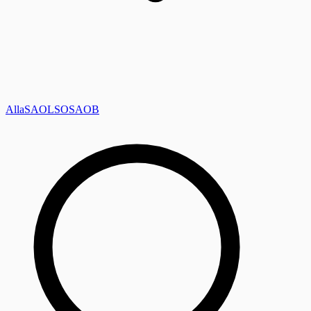
Alla
SAOL
SO
SAOB