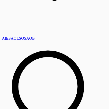
Alla
SAOL
SO
SAOB