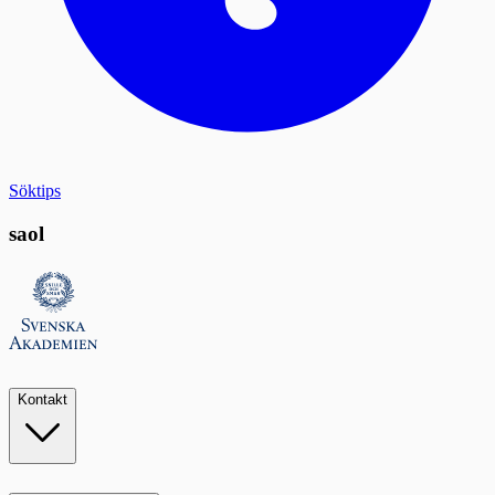
Söktips
saol
Kontakt