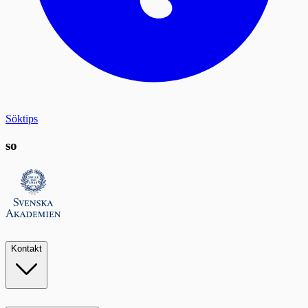
Söktips
so
Kontakt