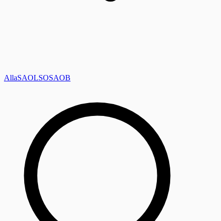
Alla
SAOL
SO
SAOB