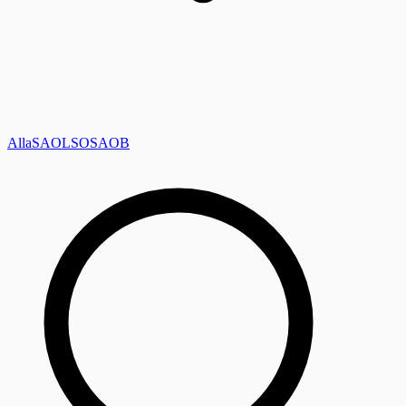
Alla
SAOL
SO
SAOB