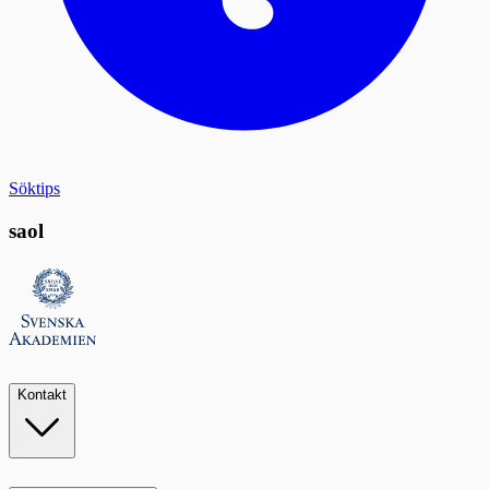
Söktips
saol
Kontakt