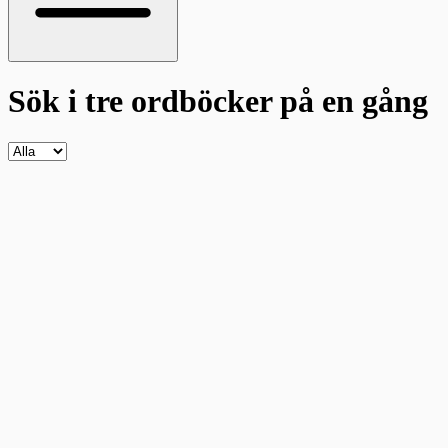
Sök i tre ordböcker
på en gång