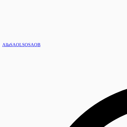
Alla
SAOL
SO
SAOB