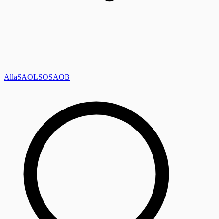
Alla
SAOL
SO
SAOB