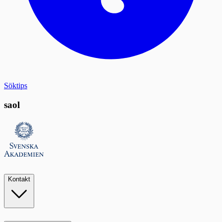
Söktips
saol
Kontakt