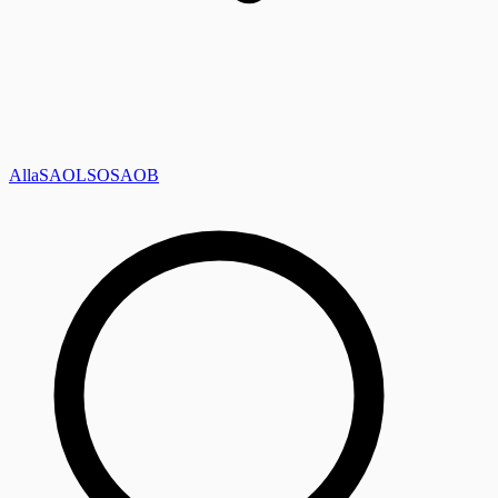
Alla
SAOL
SO
SAOB