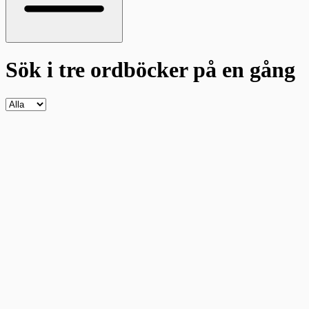
Sök i tre ordböcker
på en gång