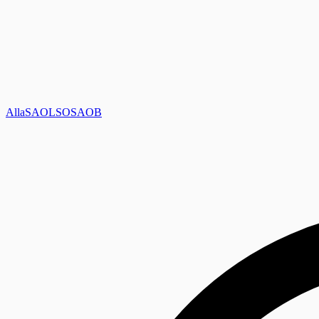
Alla
SAOL
SO
SAOB